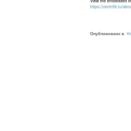
View the embedded ima
https://centr39.ru/ab
Опубликовано в
Но