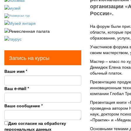
организации «
России».
На форум были при
области, которые пре
образование, услуги,
Участников форума в
своим мастерством,
Запись на курсы
Мастер – класс по х
Демидюк Елена показ
Ваше имя
*
обычный платок.
Презентацию продук
инновационным техн
Ваш e-mail
*
компании Глобал Тр
Презентация книги «
Ваше сообщение
*
проведена автором 
наук, доктором псих
«Практик» и «Медиац
Даю согласие на обработку
Основными темами д
персональных данных