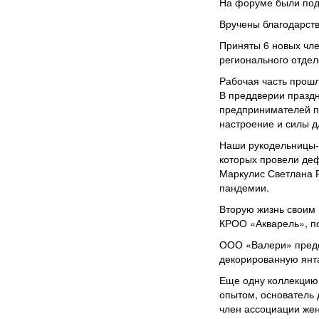
На форуме были подв
Вручены благодарст
Приняты 6 новых чле
регионального отдел
Рабочая часть прошл
В преддверии празд
предпринимателей по
настроение и силы д
Наши рукодельницы-
которых провели де
Маркулис Светлана Р
пандемии.
Вторую жизнь своим 
КРОО «Акварель», по
ООО «Валери» предс
декорированную янт
Еще одну коллекцию
опытом, основатель д
член ассоциации же